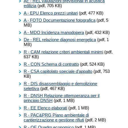
Ac - REL valutazioni previsionali in acustica
edilizia
(pdf, 705 KB)
A - EPU Elenco prezzi unitari
(pdf, 477 KB)
A - FOTO Documentazione fotografica
(pdf, 5
MB)
A - MDO Incidenza manodopera
(pdf, 432 KB)
De - REL relazione diagnosi energetica
(pdf, 1
MB)
R - CAM relazione criteri ambientali minimi
(pdf,
637 KB)
R - CON Schema di contratto
(pdf, 524 KB)
R - CSA capitolato speciale d'appalto
(pdf, 753
KB)
R - DIS disassemblaggio e demolizione
selettiva
(pdf, 467 KB)
R - DNSH Relazione ottemperanza per il
principio DNSH
(pdf, 1 MB)
R - EE Elenco elaborati
(pdf, 1 MB)
R - PAC&PRG Piano ambientale di
cantierizzazione e gestione rifiuti
(pdf, 2 MB)
R - QE Quadro economico
(pdf, 1 MB)