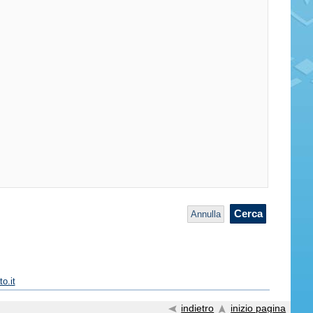
o.it
indietro
inizio pagina