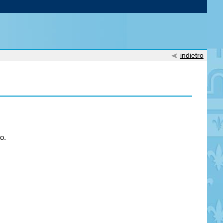
indietro
o.