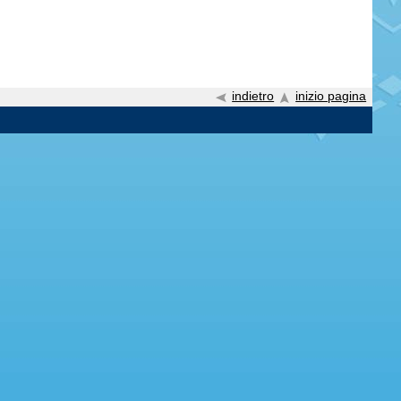
indietro
inizio pagina